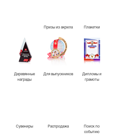
Призы из акрила
Плакетки
Деревянные
Для выпускников
Дипломы и
награды
грамоты
Сувениры
Распродажа
Поиск по
событию