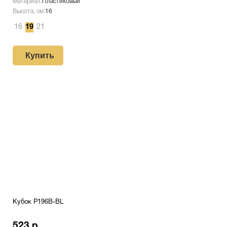
Материал:
Пластиковый
Высота, см:
16
16
19
21
Купить
Кубок P196B-BL
523 р.