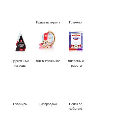
Призы из акрила
Плакетки
Деревянные
Для выпускников
Дипломы и
награды
грамоты
Сувениры
Распродажа
Поиск по
событию