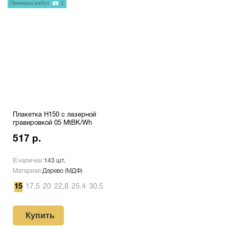
Примеры работ
1
Плакетка H150 с лазерной
гравировкой 05 MtBK/Wh
517 р.
В наличии:
143 шт.
Материал:
Дерево (МДФ)
15
17.5
20
22,8
25.4
30.5
Купить