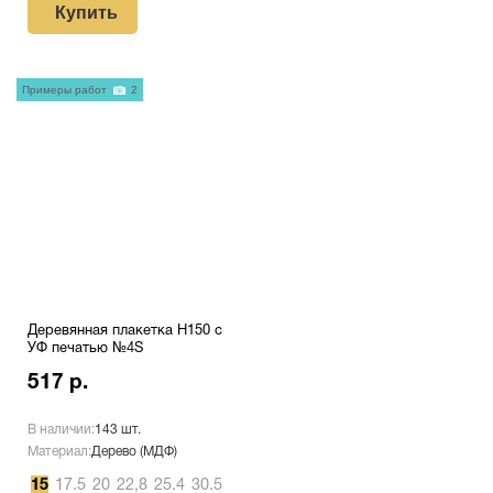
Купить
Примеры работ
2
Деревянная плакетка H150 c
УФ печатью №4S
517 р.
В наличии:
143 шт.
Материал:
Дерево (МДФ)
15
17.5
20
22,8
25.4
30.5