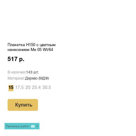
Плакетка H150 с цветным
нанесением Me 05 Wt/64
517 р.
В наличии:
143 шт.
Материал:
Дерево (МДФ)
15
17.5
20
25.4
30.5
Купить
Примеры работ
3