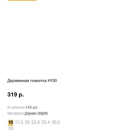
Деревянная плакетка H150
319 р.
В наличии:
143 шт.
Материал:
Дерево (МДФ)
15
17.5
20
22,8
25.4
30.5
33