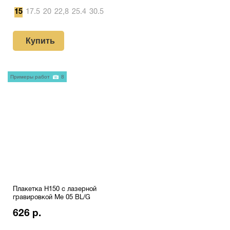
15
17.5
20
22,8
25.4
30.5
Купить
Примеры работ
8
Плакетка H150 с лазерной
гравировкой Me 05 BL/G
626 р.