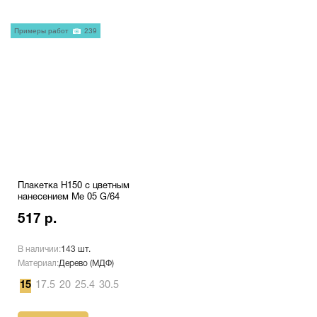
Примеры работ
239
Плакетка H150 с цветным
нанесением Me 05 G/64
517 р.
В наличии:
143 шт.
Материал:
Дерево (МДФ)
15
17.5
20
25.4
30.5