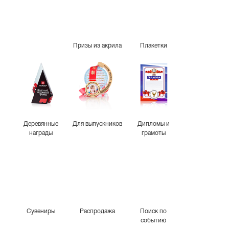
Призы из акрила
Плакетки
Деревянные
Для выпускников
Дипломы и
награды
грамоты
Сувениры
Распродажа
Поиск по
событию