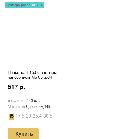
Примеры работ
204
Плакетка H150 с цветным
нанесением Me 05 S/64
517 р.
В наличии:
143 шт.
Материал:
Дерево (МДФ)
15
17.5
20
25.4
30.5
Купить