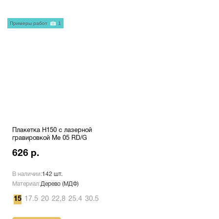
Примеры работ
1
Плакетка H150 с лазерной
гравировкой Me 05 RD/G
626 р.
В наличии:
142 шт.
Материал:
Дерево (МДФ)
15
17.5
20
22,8
25.4
30.5