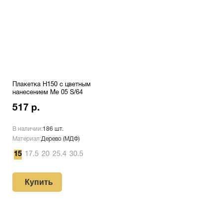
Плакетка H150 с цветным
нанесением Me 05 S/64
517 р.
В наличии:
186 шт.
Материал:
Дерево (МДФ)
15
17.5
20
25.4
30.5
Купить