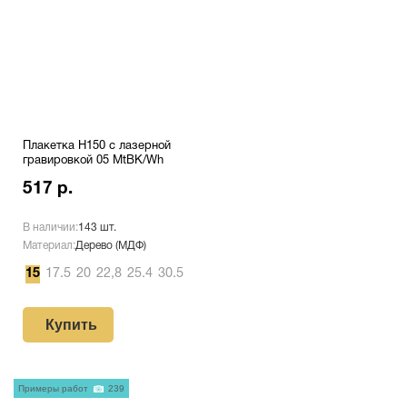
Плакетка H150 с лазерной
гравировкой 05 MtBK/Wh
517 р.
В наличии:
143 шт.
Материал:
Дерево (МДФ)
15
17.5
20
22,8
25.4
30.5
Купить
Примеры работ
239