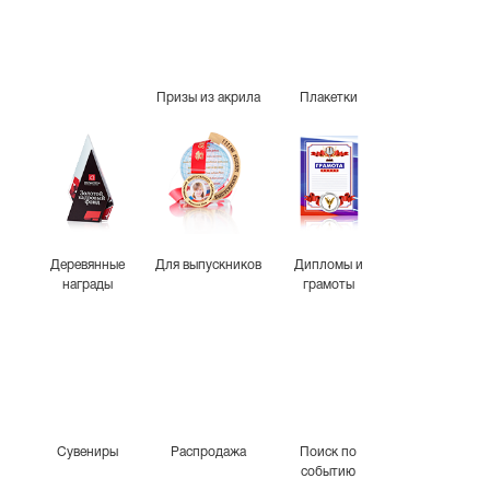
Призы из акрила
Плакетки
Деревянные
Для выпускников
Дипломы и
награды
грамоты
Сувениры
Распродажа
Поиск по
событию