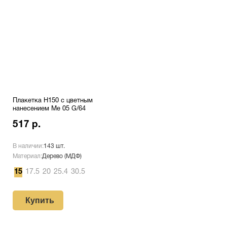
Плакетка H150 с цветным
нанесением Me 05 G/64
517 р.
В наличии:
143 шт.
Материал:
Дерево (МДФ)
15
17.5
20
25.4
30.5
Купить