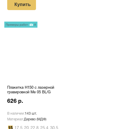
Купить
Примеры работ
8
Плакетка H150 с лазерной
гравировкой Me 05 BL/G
626 р.
В наличии:
143 шт.
Материал:
Дерево (МДФ)
15
17.5
20
22,8
25.4
30.5