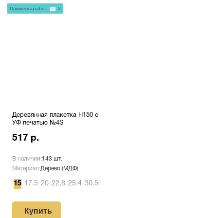
Примеры работ
2
Деревянная плакетка H150 c
УФ печатью №4S
517 р.
В наличии:
143 шт.
Материал:
Дерево (МДФ)
15
17.5
20
22,8
25.4
30.5
Купить