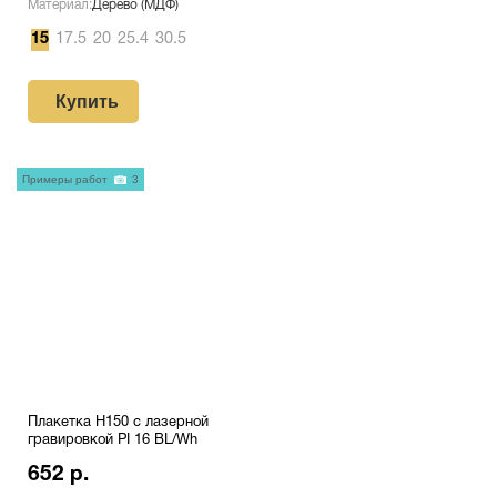
Материал:
Дерево (МДФ)
15
17.5
20
25.4
30.5
Купить
Примеры работ
3
Плакетка H150 с лазерной
гравировкой PI 16 BL/Wh
652 р.