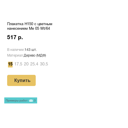
Плакетка H150 с цветным
нанесением Me 05 Wt/64
517 р.
В наличии:
143 шт.
Материал:
Дерево (МДФ)
15
17.5
20
25.4
30.5
Купить
Примеры работ
3