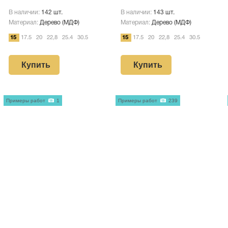
В наличии:
142 шт.
В наличии:
143 шт.
Материал:
Дерево (МДФ)
Материал:
Дерево (МДФ)
15
17.5
20
22,8
25.4
30.5
15
17.5
20
22,8
25.4
30.5
Купить
Купить
Примеры работ
1
Примеры работ
239