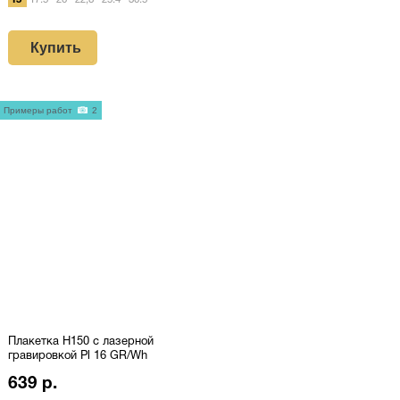
15
17.5
20
22,8
25.4
30.5
Купить
Примеры работ
2
Плакетка H150 с лазерной
гравировкой Pl 16 GR/Wh
639 р.