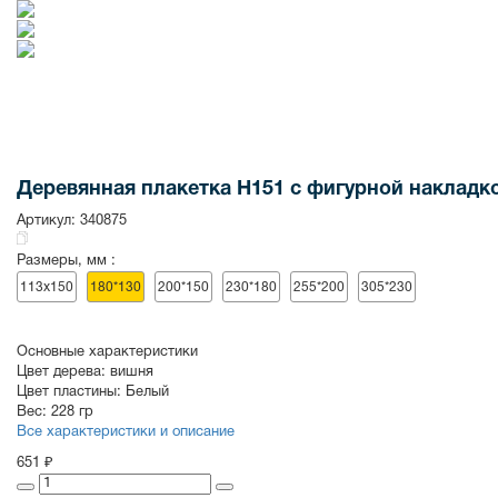
СУВЕНИРЫ
РАСПРОДАЖА
ПОИСК ПО
ЗНАЧКИ
СОБЫТИЮ
Деревянная плакетка H151 c фигурной накладк
Артикул:
340875
Размеры, мм :
113х150
180*130
200*150
230*180
255*200
305*230
Основные характеристики
Цвет дерева:
вишня
Цвет пластины:
Белый
Вес:
228 гр
Все характеристики и описание
651 ₽