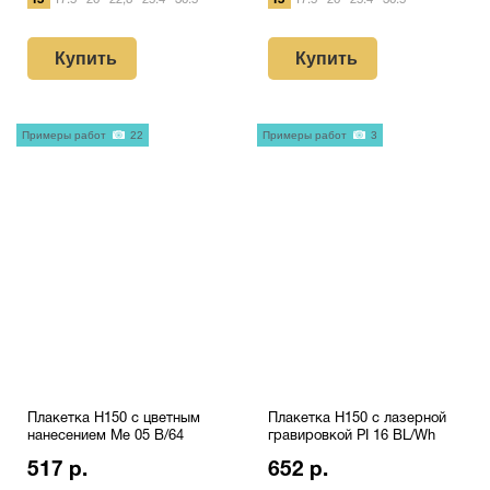
15
17.5
20
22,8
25.4
30.5
15
17.5
20
25.4
30.5
Купить
Купить
Примеры работ
22
Примеры работ
3
Плакетка H150 с цветным
Плакетка H150 с лазерной
нанесением Me 05 B/64
гравировкой PI 16 BL/Wh
517 р.
652 р.