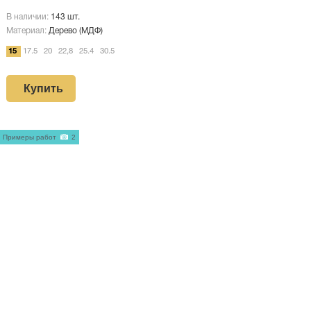
В наличии:
143 шт.
Материал:
Дерево (МДФ)
15
17.5
20
22,8
25.4
30.5
Купить
Примеры работ
2