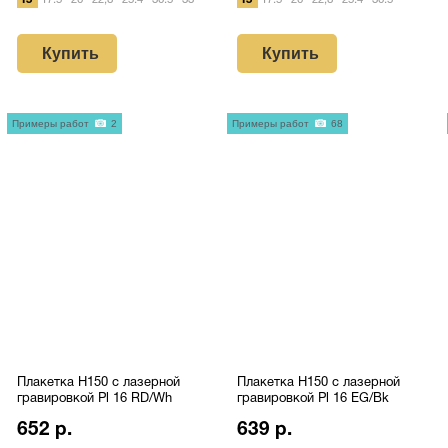
15
17.5
20
22,8
25.4
30.5
33
15
17.5
20
22,8
25.4
30.5
Купить
Купить
Примеры работ
2
Примеры работ
68
Плакетка H150 с лазерной
Плакетка H150 с лазерной
гравировкой Pl 16 RD/Wh
гравировкой Pl 16 EG/Bk
652 р.
639 р.