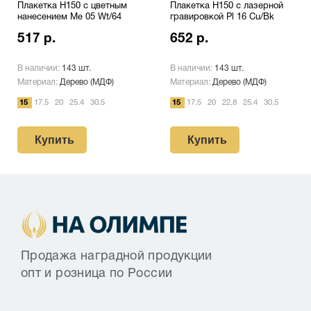
Плакетка H150 с цветным
Плакетка H150 с лазерной
нанесением Me 05 Wt/64
гравировкой Pl 16 Cu/Bk
517 р.
652 р.
В наличии:
143 шт.
В наличии:
143 шт.
Материал:
Дерево (МДФ)
Материал:
Дерево (МДФ)
15
17.5
20
25.4
30.5
15
17.5
20
22,8
25.4
30.5
Купить
Купить
Продажа наградной продукции
опт и розница по России