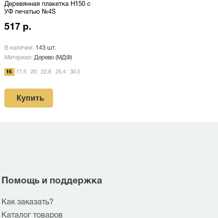
Деревянная плакетка H150 c
УФ печатью №4S
517 р.
В наличии:
143 шт.
Материал:
Дерево (МДФ)
15
17.5
20
22,8
25.4
30.5
Купить
Помощь и поддержка
Как заказать?
Каталог товаров