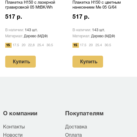
Плакетка H150 с лазерной
Плакетка H150 с цветным
гравировкой 05 MtBK/Wh
нанесением Me 05 G/64
517 р.
517 р.
В наличии:
143 шт.
В наличии:
143 шт.
Материал:
Дерево (МДФ)
Материал:
Дерево (МДФ)
15
17.5
20
22,8
25.4
30.5
15
17.5
20
25.4
30.5
Купить
Купить
О компании
Покупателям
Контакты
Доставка
Новости
Оплата