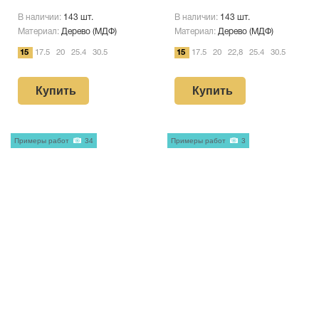
В наличии:
143 шт.
В наличии:
143 шт.
Материал:
Дерево (МДФ)
Материал:
Дерево (МДФ)
15
17.5
20
25.4
30.5
15
17.5
20
22,8
25.4
30.5
Купить
Купить
Примеры работ
34
Примеры работ
3