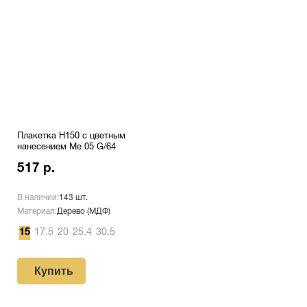
Плакетка H150 с цветным
нанесением Me 05 G/64
517 р.
В наличии:
143 шт.
Материал:
Дерево (МДФ)
15
17.5
20
25.4
30.5
Купить