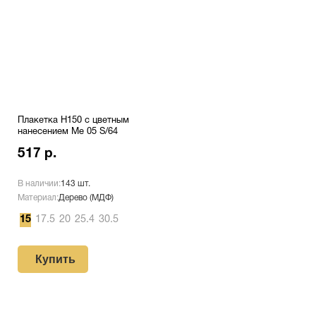
Плакетка H150 с цветным
нанесением Me 05 S/64
517 р.
В наличии:
143 шт.
Материал:
Дерево (МДФ)
15
17.5
20
25.4
30.5
Купить