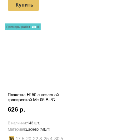
Купить
Примеры работ
8
Плакетка H150 с лазерной
гравировкой Me 05 BL/G
626 р.
В наличии:
143 шт.
Материал:
Дерево (МДФ)
15
17.5
20
22,8
25.4
30.5