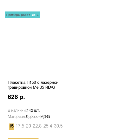
Примеры работ
1
Плакетка H150 с лазерной
гравировкой Me 05 RD/G
626 р.
В наличии:
142 шт.
Материал:
Дерево (МДФ)
15
17.5
20
22,8
25.4
30.5