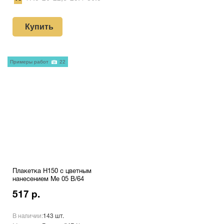
Купить
Примеры работ
22
Плакетка H150 с цветным
нанесением Me 05 B/64
517 р.
В наличии:
143 шт.