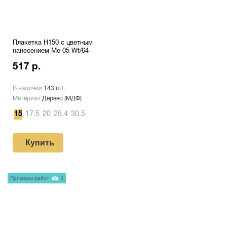
Плакетка H150 с цветным
нанесением Me 05 Wt/64
517 р.
В наличии:
143 шт.
Материал:
Дерево (МДФ)
15
17.5
20
25.4
30.5
Купить
Примеры работ
3