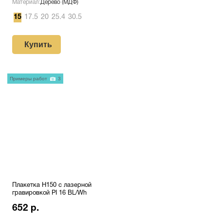
Материал:
Дерево (МДФ)
15
17.5
20
25.4
30.5
Купить
Примеры работ
3
Плакетка H150 с лазерной
гравировкой PI 16 BL/Wh
652 р.