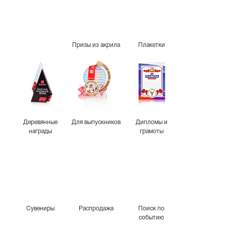
Призы из акрила
Плакетки
Деревянные
Для выпускников
Дипломы и
награды
грамоты
Сувениры
Распродажа
Поиск по
событию