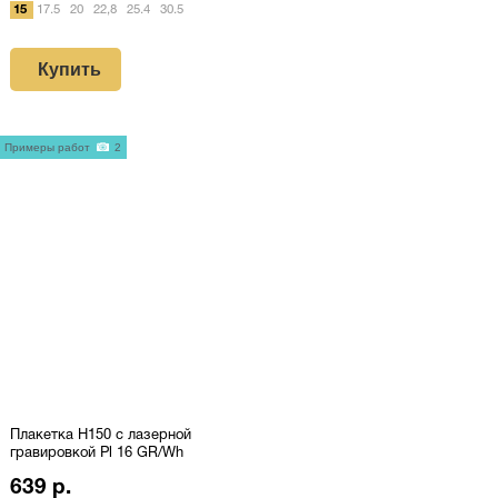
15
17.5
20
22,8
25.4
30.5
Купить
Примеры работ
2
Плакетка H150 с лазерной
гравировкой Pl 16 GR/Wh
639 р.