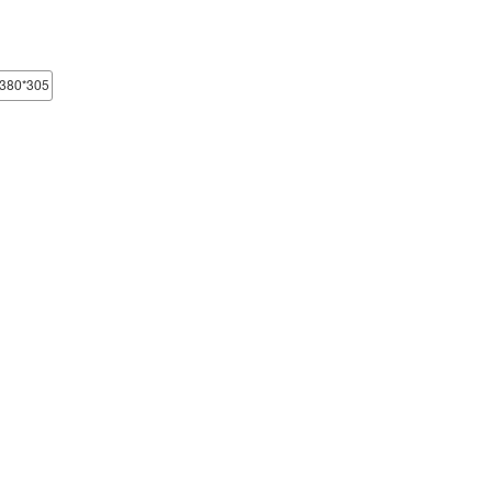
ФИГУРКИ И
380*305
СТАТУЭТКИ