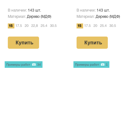
В наличии:
143 шт.
В наличии:
143 шт.
Материал:
Дерево (МДФ)
Материал:
Дерево (МДФ)
15
17.5
20
22,8
25.4
30.5
15
17.5
20
25.4
30.5
Купить
Купить
Примеры работ
34
Примеры работ
1