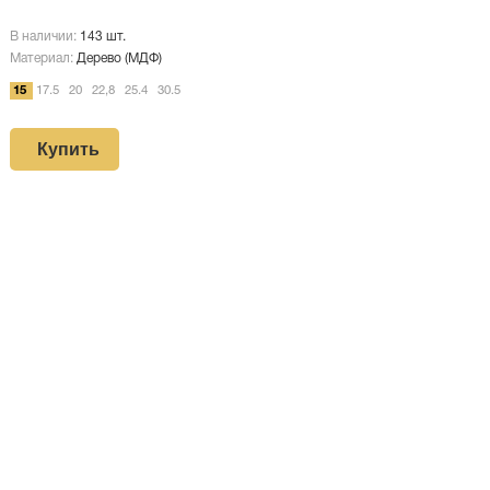
В наличии:
143 шт.
Материал:
Дерево (МДФ)
15
17.5
20
22,8
25.4
30.5
Купить