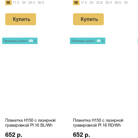
15
17.5
20
25.4
30.5
15
17.5
20
22,8
25.4
30.5
33
Купить
Купить
Примеры работ
3
Примеры работ
2
Плакетка H150 с лазерной
Плакетка H150 с лазерной
гравировкой PI 16 BL/Wh
гравировкой Pl 16 RD/Wh
652 р.
652 р.