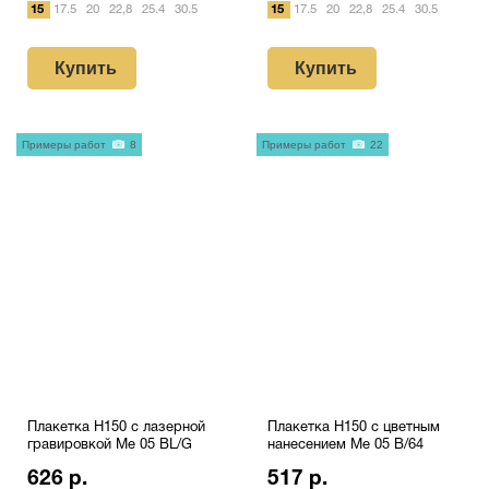
15
17.5
20
22,8
25.4
30.5
15
17.5
20
22,8
25.4
30.5
Купить
Купить
Примеры работ
8
Примеры работ
22
Плакетка H150 с лазерной
Плакетка H150 с цветным
гравировкой Me 05 BL/G
нанесением Me 05 B/64
626 р.
517 р.