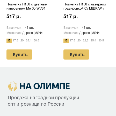
Плакетка H150 с цветным
Плакетка H150 с лазерной
нанесением Me 05 Wt/64
гравировкой 05 MtBK/Wh
517 р.
517 р.
В наличии:
143 шт.
В наличии:
143 шт.
Материал:
Дерево (МДФ)
Материал:
Дерево (МДФ)
15
17.5
20
25.4
30.5
15
17.5
20
22,8
25.4
30.5
Купить
Купить
Продажа наградной продукции
опт и розница по России