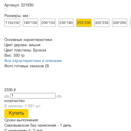
Артикул:
221930
Размеры, мм :
СУВЕНИРЫ
РАСПРОДАЖА
ПОИСК ПО
ЗНАЧКИ
113х150
180*130
200*150
230*180
255*200
305*230
330*265
СОБЫТИЮ
Основные характеристики
Цвет дерева:
вишня
Цвет пластины:
Бронза
Вес:
550 гр
Все характеристики и описание
Фото готовых заказов (3)
2336 ₽
количество
В наличии: 1 891 шт.
Купить
Сроки выполнения:
Самовывозом без нанесения -
1 день