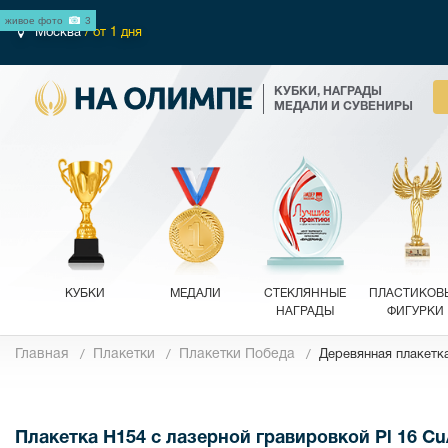
живое фото
3
Москва
/ от 1 дня
КУБКИ, НАГРАДЫ
МЕДАЛИ И СУВЕНИРЫ
КУБКИ
МЕДАЛИ
СТЕКЛЯННЫЕ
ПЛАСТИКОВ
НАГРАДЫ
ФИГУРКИ
Главная
Плакетки
Плакетки Победа
Деревянная плакетка
Фотографии
Плакетка H154 с лазерной гравировкой Pl 16 Cu