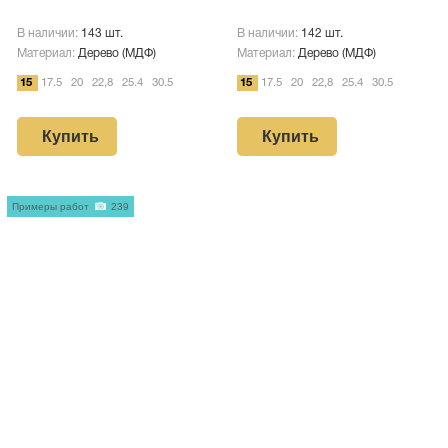
В наличии:
143 шт.
В наличии:
142 шт.
Материал:
Дерево (МДФ)
Материал:
Дерево (МДФ)
15
17.5
20
22,8
25.4
30.5
15
17.5
20
22,8
25.4
30.5
Купить
Купить
Примеры работ
239