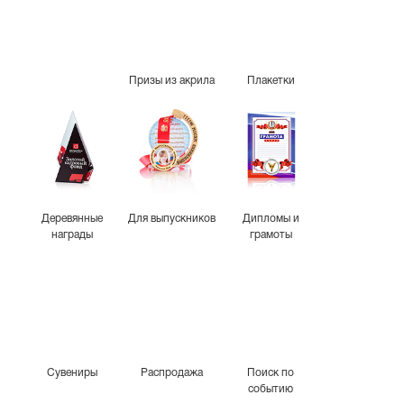
Призы из акрила
Плакетки
Деревянные
Для выпускников
Дипломы и
награды
грамоты
Сувениры
Распродажа
Поиск по
событию