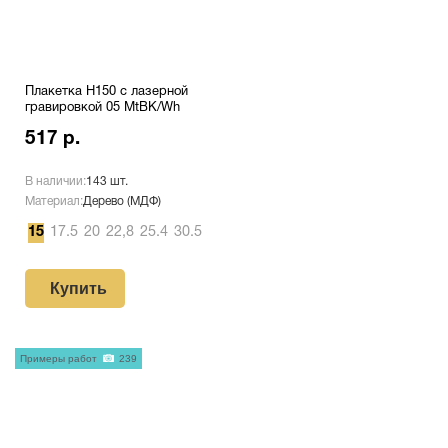
Плакетка H150 с лазерной
гравировкой 05 MtBK/Wh
517 р.
В наличии:
143 шт.
Материал:
Дерево (МДФ)
15
17.5
20
22,8
25.4
30.5
Купить
Примеры работ
239