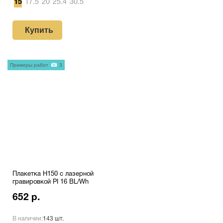
15
17.5
20
25.4
30.5
Купить
Примеры работ
3
Плакетка H150 с лазерной
гравировкой PI 16 BL/Wh
652 р.
В наличии:
143 шт.