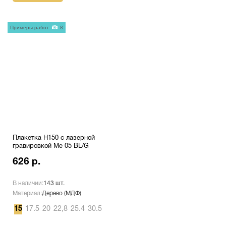
Примеры работ
8
Плакетка H150 с лазерной
гравировкой Me 05 BL/G
626 р.
В наличии:
143 шт.
Материал:
Дерево (МДФ)
15
17.5
20
22,8
25.4
30.5