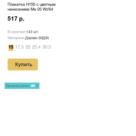
Плакетка H150 с цветным
нанесением Me 05 Wt/64
517 р.
В наличии:
143 шт.
Материал:
Дерево (МДФ)
15
17.5
20
25.4
30.5
Купить
Примеры работ
3