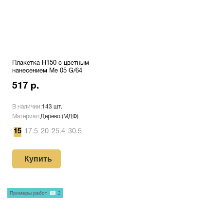
Плакетка H150 с цветным
нанесением Me 05 G/64
517 р.
В наличии:
143 шт.
Материал:
Дерево (МДФ)
15
17.5
20
25.4
30.5
Купить
Примеры работ
2