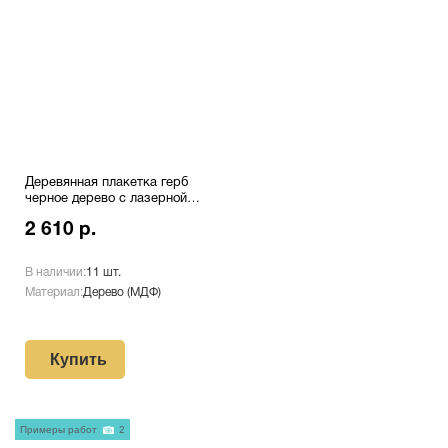
Деревянная плакетка герб
черное дерево с лазерной
гравировкой Pl 16 BL/Wt
2 610 р.
В наличии:
11 шт.
Материал:
Дерево (МДФ)
Купить
Примеры работ
2