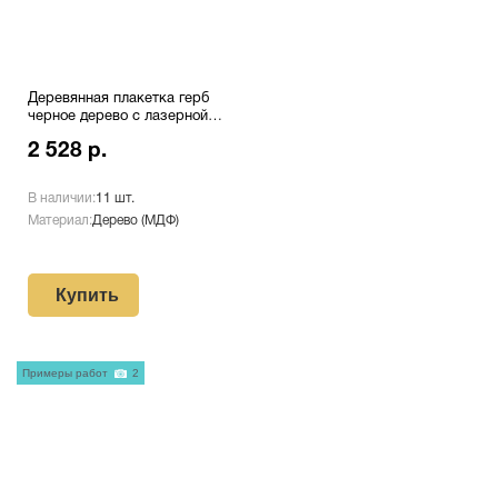
Деревянная плакетка герб
черное дерево с лазерной
гравировкой Pl 16 GR/Wh
2 528 р.
В наличии:
11 шт.
Материал:
Дерево (МДФ)
Купить
Примеры работ
2