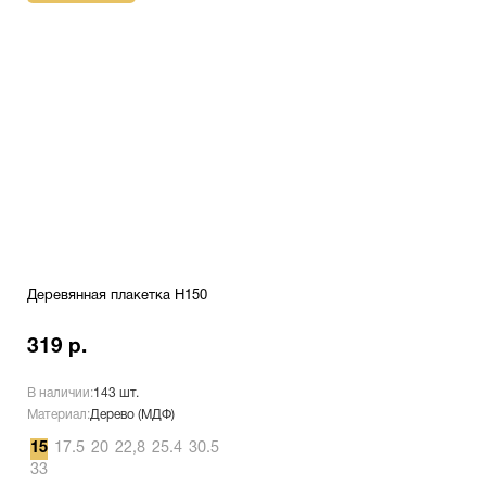
Деревянная плакетка H150
319 р.
В наличии:
143 шт.
Материал:
Дерево (МДФ)
15
17.5
20
22,8
25.4
30.5
33