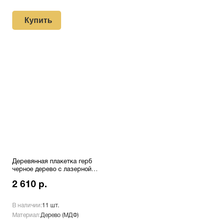
Купить
Деревянная плакетка герб
черное дерево с лазерной
гравировкой Pl 16 CU/Bk
2 610 р.
В наличии:
11 шт.
Материал:
Дерево (МДФ)