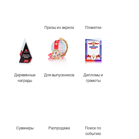
Призы из акрила
Плакетки
Деревянные
Для выпускников
Дипломы и
награды
грамоты
Сувениры
Распродажа
Поиск по
событию