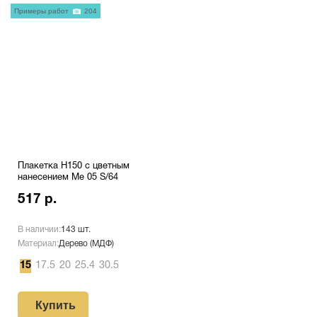
Примеры работ
204
Плакетка H150 с цветным
нанесением Me 05 S/64
517 р.
В наличии:
143 шт.
Материал:
Дерево (МДФ)
15
17.5
20
25.4
30.5
Купить