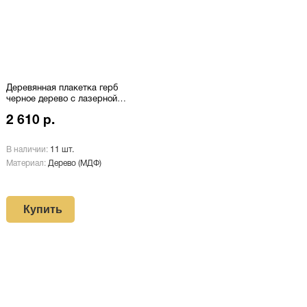
Деревянная плакетка герб
черное дерево с лазерной
гравировкой Pl 16 RD/Wt
2 610 р.
В наличии:
11 шт.
Материал:
Дерево (МДФ)
Купить