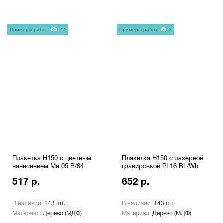
Примеры работ
22
Примеры работ
3
Плакетка H150 с цветным
Плакетка H150 с лазерной
нанесением Me 05 B/64
гравировкой PI 16 BL/Wh
517 р.
652 р.
В наличии:
143 шт.
В наличии:
143 шт.
Материал:
Дерево (МДФ)
Материал:
Дерево (МДФ)