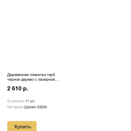
Деревянная плакетка герб
черное дерево с лазерной
гравировкой Pl 16 RD/Wt
2 610 р.
В наличии:
11 шт.
Материал:
Дерево (МДФ)
Купить