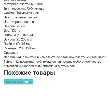
Серия:
Победа
Материал пластины:
Сталь
Тип нанесения:
Сублимация
Форма:
Прямоугольник
Цвет пластины:
Белый
Цвет дерева:
вишня
Высота:
20 см
Вес:
335 гр
Ширина (X):
150 мм
Высота (Y):
200 мм
Глубина (Z):
15 мм
Размеры:
200*150 мм
Описание
Деревянная плакетка в комплекте со стальной пластиной толщиной
1,2мм. Полноцветная сублимационная печать любого количества
символов и изображений включена в стоимость.
Похожие товары
Примеры работ
32