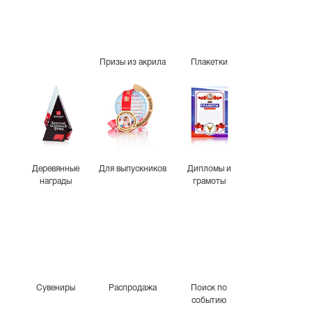
Призы из акрила
Плакетки
Деревянные
Для выпускников
Дипломы и
награды
грамоты
Сувениры
Распродажа
Поиск по
событию