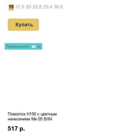
15
17.5
20
22,8
25.4
30.5
Купить
Примеры работ
22
Плакетка H150 с цветным
нанесением Me 05 B/64
517 р.