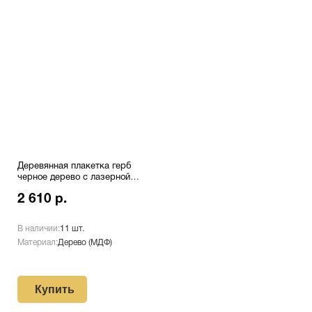
Деревянная плакетка герб
черное дерево с лазерной
гравировкой Pl 16 CU/Bk
2 610 р.
В наличии:
11 шт.
Материал:
Дерево (МДФ)
Купить