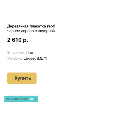
Деревянная плакетка герб
черное дерево с лазерной
гравировкой Pl 16 BL/Wt
2 610 р.
В наличии:
11 шт.
Материал:
Дерево (МДФ)
Купить
Примеры работ
2