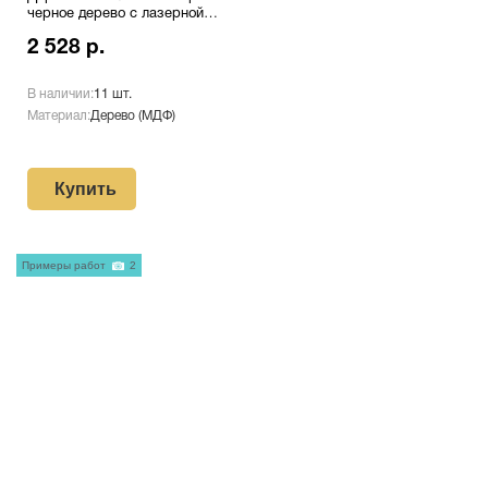
черное дерево с лазерной
гравировкой Pl 16 GR/Wh
2 528 р.
В наличии:
11 шт.
Материал:
Дерево (МДФ)
Купить
Примеры работ
2