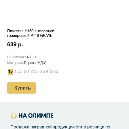
Плакетка H150 с лазерной
гравировкой Pl 16 GR/Wh
639 р.
В наличии:
143 шт.
Материал:
Дерево (МДФ)
15
17.5
20
22,8
25.4
30.5
Купить
Продажа наградной продукции опт и розница по