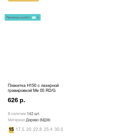
Примеры работ
1
Плакетка H150 с лазерной
гравировкой Me 05 RD/G
626 р.
В наличии:
142 шт.
Материал:
Дерево (МДФ)
15
17.5
20
22,8
25.4
30.5