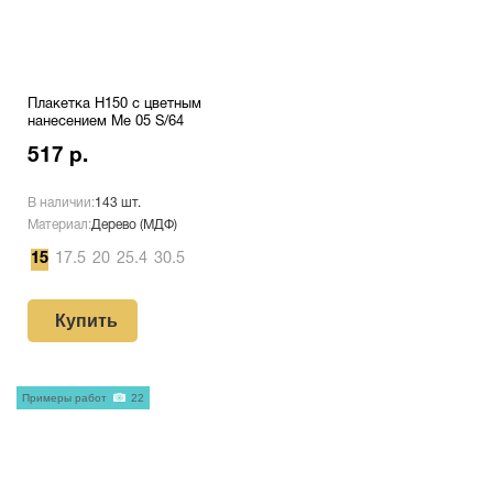
Плакетка H150 с цветным
нанесением Me 05 S/64
517 р.
В наличии:
143 шт.
Материал:
Дерево (МДФ)
15
17.5
20
25.4
30.5
Купить
Примеры работ
22