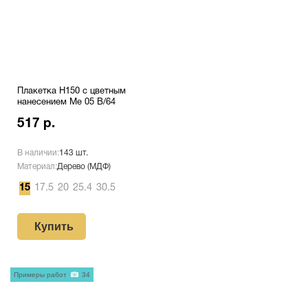
Плакетка H150 с цветным
нанесением Me 05 B/64
517 р.
В наличии:
143 шт.
Материал:
Дерево (МДФ)
15
17.5
20
25.4
30.5
Купить
Примеры работ
34