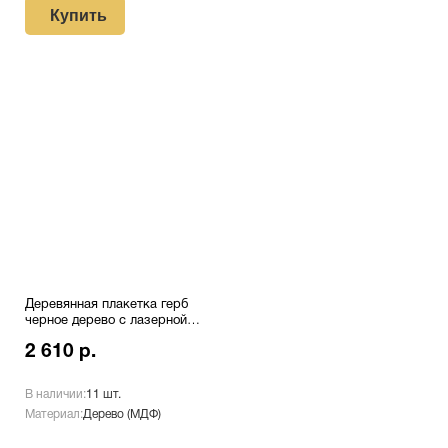
Купить
Деревянная плакетка герб
черное дерево с лазерной
гравировкой Pl 16 CU/Bk
2 610 р.
В наличии:
11 шт.
Материал:
Дерево (МДФ)