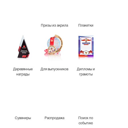
Призы из акрила
Плакетки
Деревянные
Для выпускников
Дипломы и
награды
грамоты
Сувениры
Распродажа
Поиск по
событию