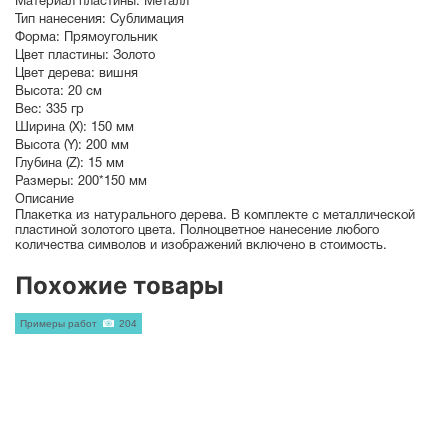
Материал пластины:
Металл
Тип нанесения:
Сублимация
Форма:
Прямоугольник
Цвет пластины:
Золото
Цвет дерева:
вишня
Высота:
20 см
Вес:
335 гр
Ширина (X):
150 мм
Высота (Y):
200 мм
Глубина (Z):
15 мм
Размеры:
200*150 мм
Описание
Плакетка из натурального дерева. В комплекте с металлической
пластиной золотого цвета. Полноцветное нанесение любого
количества символов и изображений включено в стоимость.
Похожие товары
Примеры работ
204