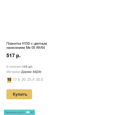
Плакетка H150 с цветным
нанесением Me 05 Wt/64
517 р.
В наличии:
143 шт.
Материал:
Дерево (МДФ)
15
17.5
20
25.4
30.5
Купить
Примеры работ
32