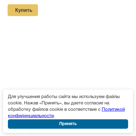
Купить
Для улучшения работы сайта мы используем файлы
Деревянная плакетка герб
черное дерево с лазерной
cookie. Нажав «Принять», вы даете согласие на
гравировкой Pl 16 RD/Wt
обработку файлов cookie в соответствие с
Политикой
2 610 р.
конфиденциальности
.
Принять
В наличии:
11 шт.
Материал:
Дерево (МДФ)